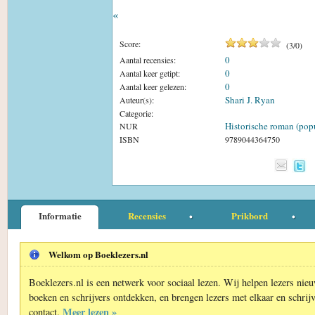
«
Score:
(
3
/
0
)
0
Aantal recensies:
0
Aantal keer getipt:
0
Aantal keer gelezen:
Shari J. Ryan
Auteur(s):
Categorie:
Historische roman (popu
NUR
ISBN
9789044364750
Informatie
Recensies
Prikbord
Welkom op Boeklezers.nl
Boeklezers.nl is een netwerk voor sociaal lezen. Wij helpen lezers nie
boeken en schrijvers ontdekken, en brengen lezers met elkaar en schrijv
Meer lezen »
contact.