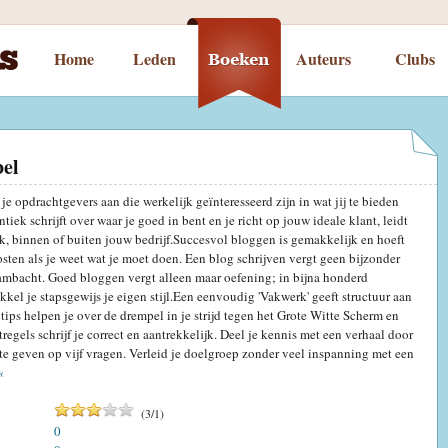
Home
Leden
Auteurs
Clubs
bel
je opdrachtgevers aan die werkelijk geïnteresseerd zijn in wat jij te bieden
ntiek schrijft over waar je goed in bent en je richt op jouw ideale klant, leidt
rk, binnen of buiten jouw bedrijf.Succesvol bloggen is gemakkelijk en hoeft
kosten als je weet wat je moet doen. Een blog schrijven vergt geen bijzonder
n ambacht. Goed bloggen vergt alleen maar oefening; in bijna honderd
kel je stapsgewijs je eigen stijl.Een eenvoudig 'Vakwerk' geeft structuur aan
 tips helpen je over de drempel in je strijd tegen het Grote Witte Scherm en
regels schrijf je correct en aantrekkelijk. Deel je kennis met een verhaal door
te geven op vijf vragen. Verleid je doelgroep zonder veel inspanning met een
«
(
3
/
1
)
0