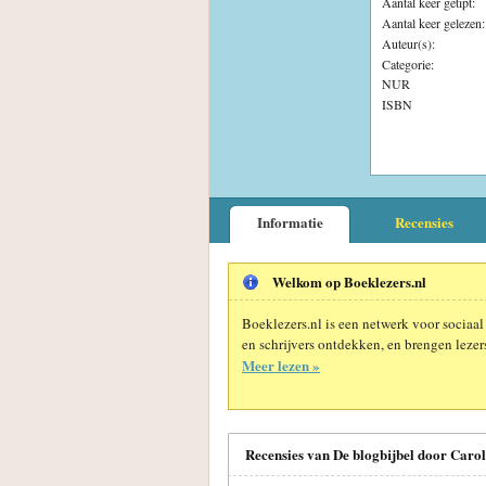
Aantal keer getipt:
Aantal keer gelezen:
Auteur(s):
Categorie:
NUR
ISBN
Informatie
Recensies
Welkom op Boeklezers.nl
Boeklezers.nl is een netwerk voor sociaal
en schrijvers ontdekken, en brengen lezers
Meer lezen »
Recensies van De blogbijbel door Carol