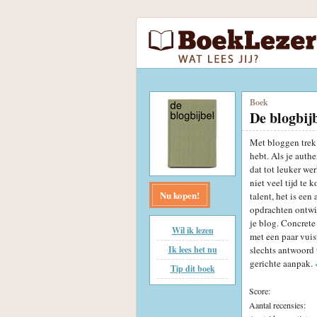
Boek
De blogbij
Met bloggen trek 
hebt. Als je authe
dat tot leuker we
niet veel tijd te 
Nu kopen!
talent, het is ee
opdrachten ontwik
je blog. Concrete
Wil ik lezen
met een paar vuist
Ik lees het nu
slechts antwoord 
gerichte aanpak.
Tip dit boek
Score:
Aantal recensies: