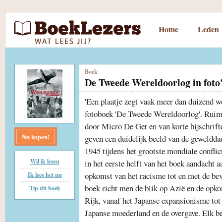
Home
Leden
Boek
De Tweede Wereldoorlog in foto
'Een plaatje zegt vaak meer dan duizend w
fotoboek 'De Tweede Wereldoorlog'. Ruim
door Micro De Get en van korte bijschrift
Nu kopen!
geven een duidelijk beeld van de geweldda
1945 tijdens het grootste mondiale conflict
Wil ik lezen
in het eerste helft van het boek aandacht a
opkomst van het racisme tot en met de bevr
Ik lees het nu
boek richt men de blik op Azië en de opk
Tip dit boek
Rijk, vanaf het Japanse expansionisme to
Japanse moederland en de overgave. Elk be