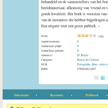
behandeld en de samenstellers van het bo
beeldmateriaal, afkomstig van 'vriend en vi
goede kwaliteit. Het boek is voorzien van 
van de instanties die hebben bijgedragen a
Een uitgave voor een groot publiek.
«
Score:
(
3
/
0
)
0
Aantal recensies:
0
Aantal keer getipt:
0
Aantal keer gelezen:
D. Boyle
Auteur(s):
Kunst & Cultuur
Categorie:
Fotografie, film, video
NUR
ISBN
9789036612807
Informatie
Recensies
Prikbord