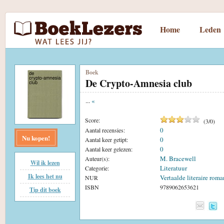
Home
Leden
Boek
De Crypto-Amnesia club
...
«
Score:
(
3
/
0
)
0
Aantal recensies:
Nu kopen!
0
Aantal keer getipt:
0
Aantal keer gelezen:
M. Bracewell
Auteur(s):
Wil ik lezen
Literatuur
Categorie:
Ik lees het nu
Vertaalde literaire roma
NUR
ISBN
9789062653621
Tip dit boek