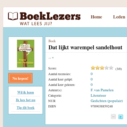
Home
Leden
Boek
Dat lijkt warempel sandelhout
...
«
Score:
(
3
/
0
)
0
Aantal recensies:
Nu kopen!
0
Aantal keer getipt:
0
Aantal keer gelezen:
F. van Pamelen
Auteur(s):
Wil ik lezen
Literatuur
Categorie:
Ik lees het nu
Gedichten (populair)
NUR
ISBN
9789038859248
Tip dit boek