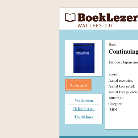
Boek
Continuing
Europe, Japan an
Score:
Aantal recensies:
Nu kopen!
Aantal keer getipt:
Aantal keer gelezen:
Auteur(s):
Wil ik lezen
Categorie:
Ik lees het nu
ISBN
Tip dit boek