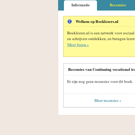
Informatie
Recensies
Welkom op Boeklezers.nl
Boeklezers.nl is een netwerk voor sociaal
en schrijvers ontdekken, en brengen lezers
Meer lezen »
Recensies van Continuing vocational t
Er zijn nog geen recensies voor dit boek.
Meer recensies »