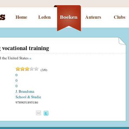
Home
Leden
Auteurs
Clubs
 vocational training
d the United States
«
(
3
/
0
)
0
0
0
J. Brandsma
School & Studie
9789051895186