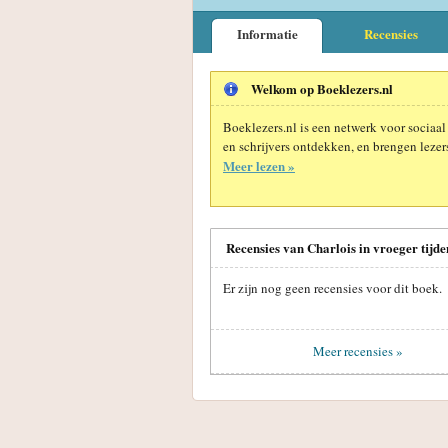
Informatie
Recensies
Welkom op Boeklezers.nl
Boeklezers.nl is een netwerk voor sociaal
en schrijvers ontdekken, en brengen lezers
Meer lezen »
Recensies van Charlois in vroeger tijd
Er zijn nog geen recensies voor dit boek.
Meer recensies »