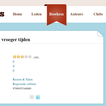
Home
Leden
Auteurs
Clubs
 vroeger tijden
(
3
/
0
)
0
0
0
Reizen & Talen
Regionale cultuur
9789055340880