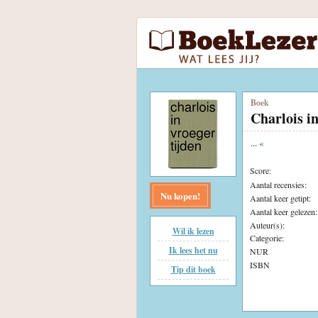
Boek
Charlois in
...
«
Score:
Aantal recensies:
Nu kopen!
Aantal keer getipt:
Aantal keer gelezen:
Auteur(s):
Wil ik lezen
Categorie:
Ik lees het nu
NUR
ISBN
Tip dit boek