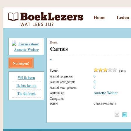
Home
Leden
Boek
Carnes
«
Nu kopen!
Score:
(
3
/
0
)
0
Aantal recensies:
Wil ik lezen
0
Aantal keer getipt:
Ik lees het nu
0
Aantal keer gelezen:
Annette Wolter
Auteur(s):
Tip dit boek
Categorie:
ISBN
9788489675834