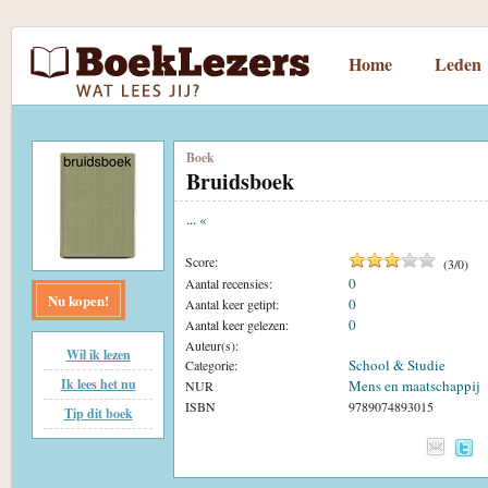
Home
Leden
Boek
Bruidsboek
...
«
Score:
(
3
/
0
)
0
Aantal recensies:
Nu kopen!
0
Aantal keer getipt:
0
Aantal keer gelezen:
Auteur(s):
Wil ik lezen
School & Studie
Categorie:
Ik lees het nu
Mens en maatschappij
NUR
ISBN
9789074893015
Tip dit boek