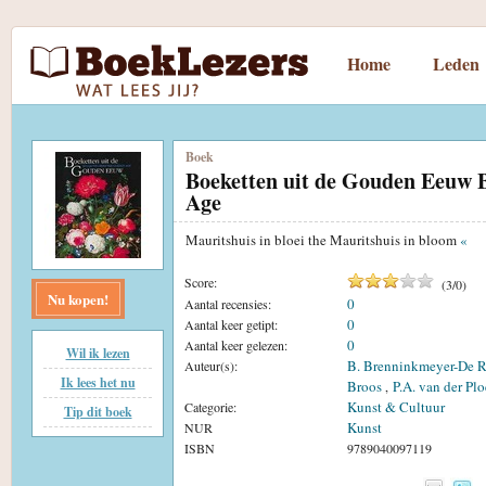
Home
Leden
Boek
Boeketten uit de Gouden Eeuw 
Age
Mauritshuis in bloei the Mauritshuis in bloom
«
Score:
(
3
/
0
)
Nu kopen!
0
Aantal recensies:
0
Aantal keer getipt:
0
Aantal keer gelezen:
Wil ik lezen
B. Brenninkmeyer-De R
Auteur(s):
Ik lees het nu
Broos
P.A. van der Pl
,
Kunst & Cultuur
Categorie:
Tip dit boek
Kunst
NUR
ISBN
9789040097119