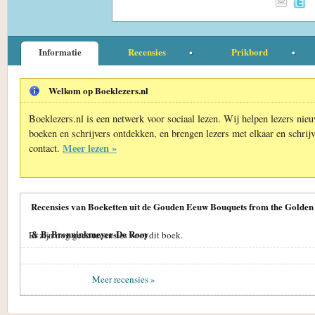
Informatie
Recensies
Prikbord
Welkom op Boeklezers.nl
Boeklezers.nl is een netwerk voor sociaal lezen. Wij helpen lezers nie
boeken en schrijvers ontdekken, en brengen lezers met elkaar en schrijv
Meer lezen »
contact.
Recensies van Boeketten uit de Gouden Eeuw Bouquets from the Golden
& B. Brenninkmeyer-De Rooy
Er zijn nog geen recensies voor dit boek.
Meer recensies »