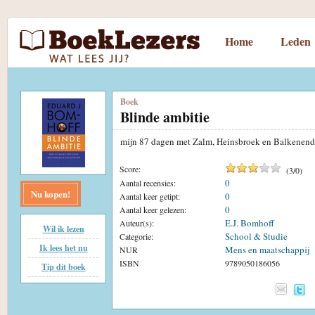
Home
Leden
Boek
Blinde ambitie
mijn 87 dagen met Zalm, Heinsbroek en Balkenen
Score:
(
3
/
0
)
0
Aantal recensies:
Nu kopen!
0
Aantal keer getipt:
0
Aantal keer gelezen:
E.J. Bomhoff
Auteur(s):
Wil ik lezen
School & Studie
Categorie:
Ik lees het nu
Mens en maatschappij
NUR
ISBN
9789050186056
Tip dit boek