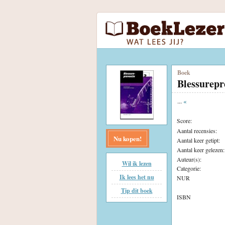
Boek
Blessurepr
...
«
Score:
Aantal recensies:
Nu kopen!
Aantal keer getipt:
Aantal keer gelezen:
Auteur(s):
Wil ik lezen
Categorie:
Ik lees het nu
NUR
Tip dit boek
ISBN