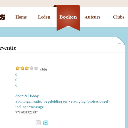
Home
Leden
Auteurs
Clubs
eventie
(
3
/
0
)
0
0
0
Sport & Hobby
Sportorganisatie, -begeleiding en -verzorging (professioneel) -
incl. sportmassage
9789031322787