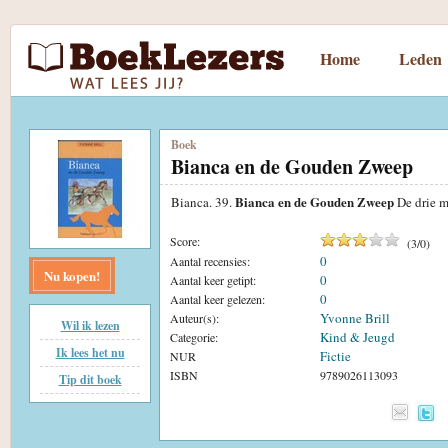
Home
Leden
Boek
Bianca en de Gouden Zweep
Bianca en de Gouden Zweep
Bianca. 39.
De drie m
Score:
(
3
/
0
)
0
Aantal recensies:
Nu kopen!
0
Aantal keer getipt:
0
Aantal keer gelezen:
Yvonne Brill
Auteur(s):
Wil ik lezen
Kind & Jeugd
Categorie:
Ik lees het nu
Fictie
NUR
ISBN
9789026113093
Tip dit boek