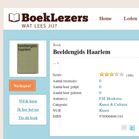
Home
Leden
Boek
Beeldengids Haarlem
...
«
Score:
(
3
/
0
)
0
Aantal recensies:
Nu kopen!
0
Aantal keer getipt:
0
Aantal keer gelezen:
F.H. Hoekstra
Auteur(s):
Wil ik lezen
Kunst & Cultuur
Categorie:
Ik lees het nu
Kunst
NUR
ISBN
9789068681161
Tip dit boek