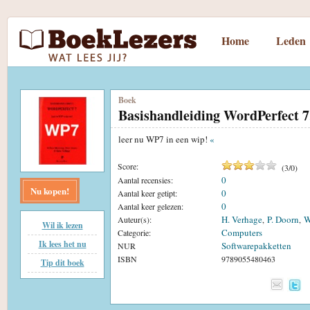
Home
Leden
Boek
Basishandleiding WordPerfect 7
leer nu WP7 in een wip!
«
Score:
(
3
/
0
)
0
Aantal recensies:
Nu kopen!
0
Aantal keer getipt:
0
Aantal keer gelezen:
H. Verhage
P. Doorn
W
Auteur(s):
,
,
Wil ik lezen
Computers
Categorie:
Ik lees het nu
Softwarepakketten
NUR
ISBN
9789055480463
Tip dit boek