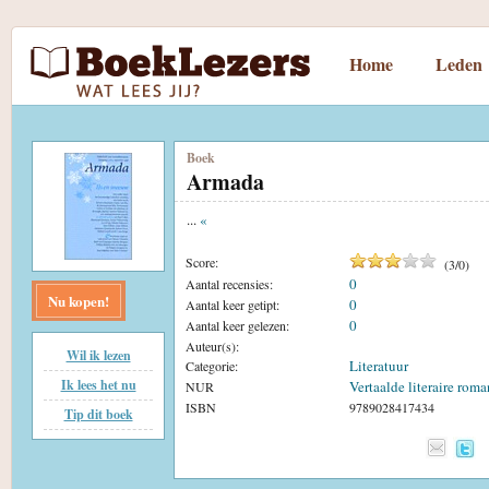
Home
Leden
Boek
Armada
...
«
Score:
(
3
/
0
)
0
Aantal recensies:
Nu kopen!
0
Aantal keer getipt:
0
Aantal keer gelezen:
Auteur(s):
Wil ik lezen
Literatuur
Categorie:
Ik lees het nu
Vertaalde literaire roma
NUR
ISBN
9789028417434
Tip dit boek