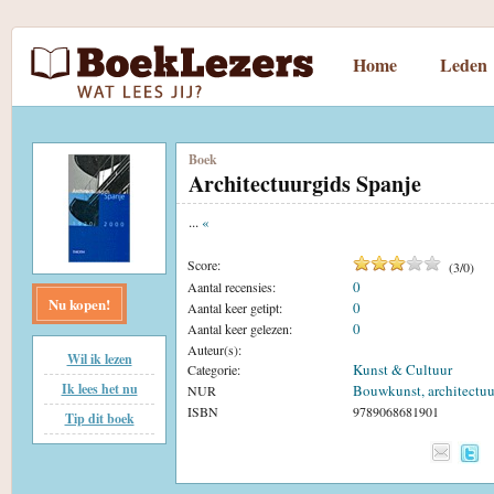
Home
Leden
Boek
Architectuurgids Spanje
...
«
Score:
(
3
/
0
)
0
Aantal recensies:
Nu kopen!
0
Aantal keer getipt:
0
Aantal keer gelezen:
Auteur(s):
Wil ik lezen
Kunst & Cultuur
Categorie:
Ik lees het nu
Bouwkunst, architectuu
NUR
ISBN
9789068681901
Tip dit boek