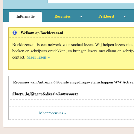
Informatie
Recensies
Prikbord
Welkom op Boeklezers.nl
Boeklezers.nl is een netwerk voor sociaal lezen. Wij helpen lezers nie
boeken en schrijvers ontdekken, en brengen lezers met elkaar en schrijv
Meer lezen »
contact.
Recensies van Antropia 6 Sociale en gedragswetenschappen WW Activer
Haers, Jo Kinget & Veerle Lanszweert
Er zijn nog geen recensies voor dit boek.
Meer recensies »