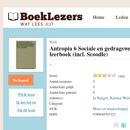
Home
Leden
Boek
Antropia 6 Sociale en gedrags
leerboek (incl. Scoodle)
«
Score:
(
3
/
0
)
Nu kopen!
0
Aantal recensies:
0
Aantal keer getipt:
0
Aantal keer gelezen:
Wil ik lezen
Jo Kinget
Katrien Welt
Auteur(s):
,
Ik lees het nu
Categorie:
Mens en maatschappij
NUR
Tip dit boek
ISBN
9789049707323