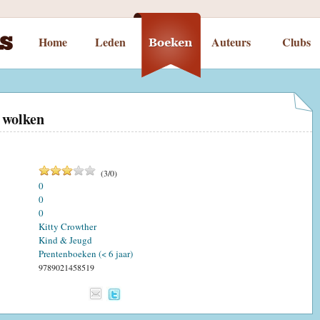
Home
Leden
Auteurs
Clubs
 wolken
(
3
/
0
)
0
0
0
Kitty Crowther
Kind & Jeugd
Prentenboeken (< 6 jaar)
9789021458519