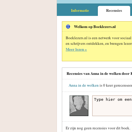
Informatie
Recensies
Welkom op Boeklezers.nl
Boeklezers.nl is een netwerk voor sociaal
en schrijvers ontdekken, en brengen lezers
Meer lezen »
Recensies van Anna in de wolken door 
Anna in de wolken
is
0
keer gerecenseer
Er zijn nog geen recensies voor dit boek.