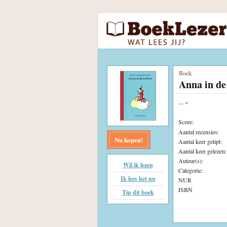
Boek
Anna in de
...
«
Score:
Aantal recensies:
Nu kopen!
Aantal keer getipt:
Aantal keer gelezen:
Auteur(s):
Wil ik lezen
Categorie:
Ik lees het nu
NUR
ISBN
Tip dit boek