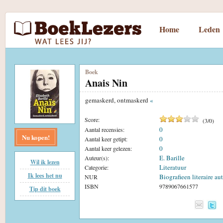
Home
Leden
Boek
Anais Nin
gemaskerd, ontmaskerd
«
Score:
(
3
/
0
)
0
Aantal recensies:
Nu kopen!
0
Aantal keer getipt:
0
Aantal keer gelezen:
E. Barille
Auteur(s):
Wil ik lezen
Literatuur
Categorie:
Ik lees het nu
Biografieen literaire au
NUR
ISBN
9789067661577
Tip dit boek