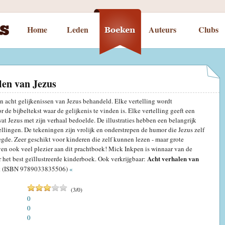
Home
Leden
Auteurs
Clubs
len van Jezus
n acht gelijkenissen van Jezus behandeld. Elke vertelling wordt
 de bijbeltekst waar de gelijkenis te vinden is. Elke vertelling geeft een
wat Jezus met zijn verhaal bedoelde. De illustraties hebben een belangrijk
tellingen. De tekeningen zijn vrolijk en onderstrepen de humor die Jezus zelf
legde. Zeer geschikt voor kinderen die zelf kunnen lezen - maar grote
ven ook veel plezier aan dit prachtboek! Mick Inkpen is winnaar van de
Acht verhalen van
r het best geïllustreerde kinderboek. Ook verkrijgbaar:
k (ISBN 9789033835506)
«
(
3
/
0
)
0
0
0