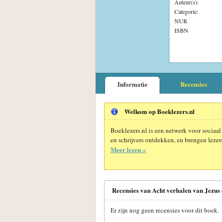
Auteur(s):
Categorie:
NUR
ISBN
Informatie
Recensies
Welkom op Boeklezers.nl
Boeklezers.nl is een netwerk voor sociaal
en schrijvers ontdekken, en brengen lezers
Meer lezen »
Recensies van Acht verhalen van Jezus
Er zijn nog geen recensies voor dit boek.