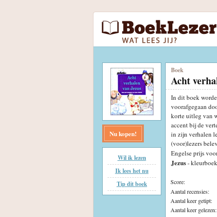
Boek
Acht verha
In dit boek worde
voorafgegaan door
korte uitleg van 
accent bij de ver
Nu kopen!
in zijn verhalen 
(voor)lezers bele
Engelse prijs voo
Wil ik lezen
Jezus
- kleurboe
Ik lees het nu
Score:
Tip dit boek
Aantal recensies:
Aantal keer getipt:
Aantal keer gelezen: