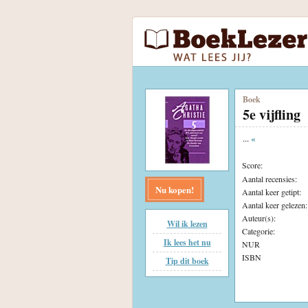
Boek
5e vijfling
...
«
Score:
Aantal recensies:
Nu kopen!
Aantal keer getipt:
Aantal keer gelezen:
Auteur(s):
Wil ik lezen
Categorie:
Ik lees het nu
NUR
ISBN
Tip dit boek