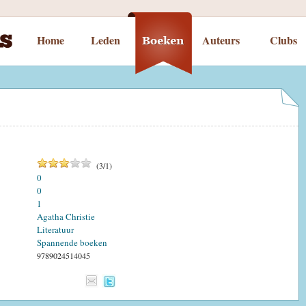
Home
Leden
Auteurs
Clubs
(
3
/
1
)
0
0
1
Agatha Christie
Literatuur
Spannende boeken
9789024514045