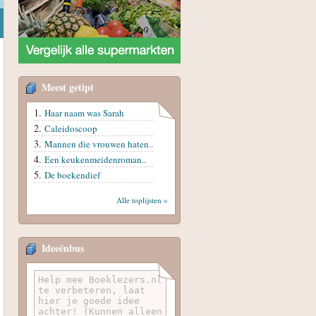
Meest getipt
Haar naam was Sarah
Caleidoscoop
Mannen die vrouwen haten..
Een keukenmeidenroman..
De boekendief
Alle toplijsten »
Ideeënbus