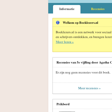
Informatie
Recensies
Welkom op Boeklezers.nl
Boeklezers.nl is een netwerk voor sociaal
en schrijvers ontdekken, en brengen lezers
Meer lezen »
Recensies van 5e vijfling door Agatha C
Er zijn nog geen recensies voor dit boek.
Meer recensies »
Prikbord