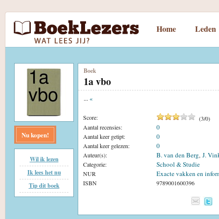
Home
Leden
Boek
1a vbo
...
«
Score:
(
3
/
0
)
0
Aantal recensies:
Nu kopen!
0
Aantal keer getipt:
0
Aantal keer gelezen:
B. van den Berg
J. Vin
Auteur(s):
,
Wil ik lezen
School & Studie
Categorie:
Ik lees het nu
Exacte vakken en infor
NUR
ISBN
9789001600396
Tip dit boek