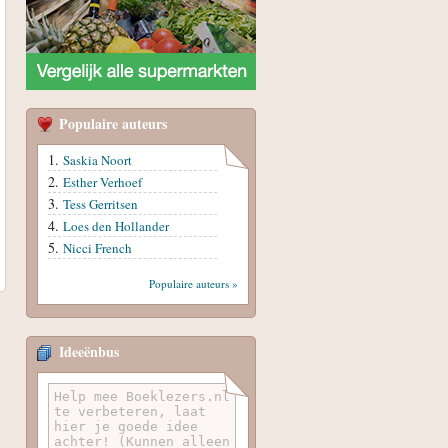
Populaire auteurs
Saskia Noort
Esther Verhoef
Tess Gerritsen
Loes den Hollander
Nicci French
Populaire auteurs »
Ideeënbus