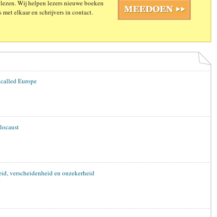
 lezen. Wij helpen lezers nieuwe boeken
 met elkaar en schrijvers in contact.
 called Europe
locaust
eid, verscheidenheid en onzekerheid