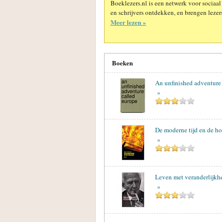
Boeklezers.nl is een netwerk voor sociaal
en schrijvers ontdekken, en brengen lezers
Meer lezen »
Boeken
An unfinished adventure
»
De moderne tijd en de ho
»
Leven met veranderlijkh
»