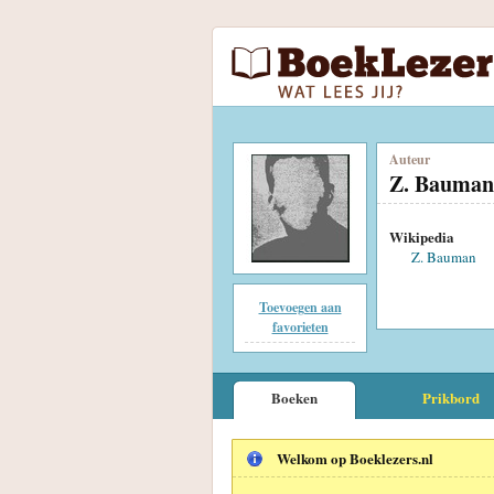
Auteur
Z. Bauman
Wikipedia
Z. Bauman
Toevoegen aan
favorieten
Boeken
Prikbord
Welkom op Boeklezers.nl