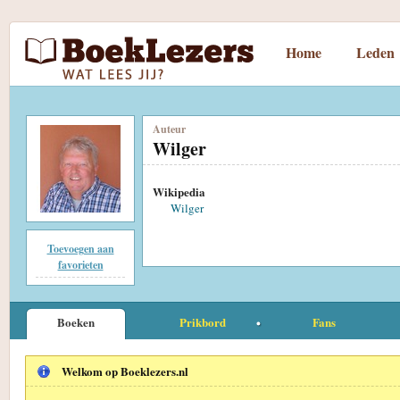
Home
Leden
Auteur
Wilger
Wikipedia
Wilger
Toevoegen aan
favorieten
Boeken
Prikbord
Fans
Welkom op Boeklezers.nl