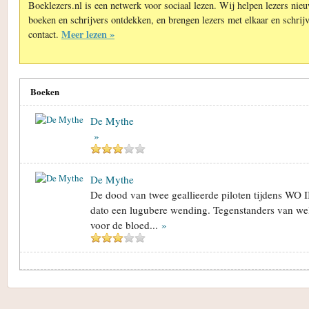
Boeklezers.nl is een netwerk voor sociaal lezen. Wij helpen lezers nie
boeken en schrijvers ontdekken, en brengen lezers met elkaar en schrijv
Meer lezen »
contact.
Boeken
De Mythe
»
De Mythe
De dood van twee geallieerde piloten tijdens WO II 
dato een lugubere wending. Tegenstanders van wel
voor de bloed...
»