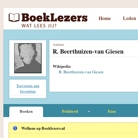
Home
Leden
Auteur
R. Beerthuizen-van Giesen
Wikipedia
R. Beerthuizen-van Giesen
Toevoegen aan
favorieten
Boeken
Prikbord
Fans
Welkom op Boeklezers.nl