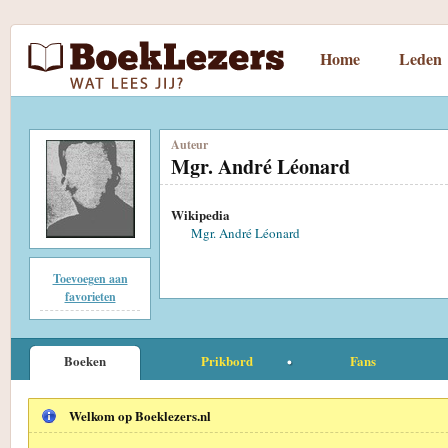
Home
Leden
Auteur
Mgr. André Léonard
Wikipedia
Mgr. André Léonard
Toevoegen aan
favorieten
Boeken
Prikbord
Fans
Welkom op Boeklezers.nl