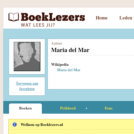
Home
Leden
Auteur
Maria del Mar
Wikipedia
Maria del Mar
Toevoegen aan
favorieten
Boeken
Prikbord
Fans
Welkom op Boeklezers.nl