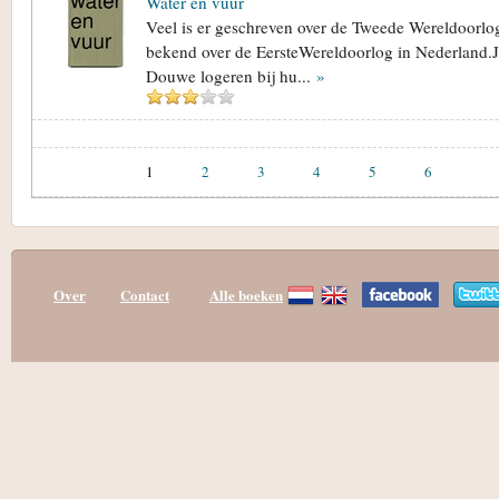
Water en vuur
Veel is er geschreven over de Tweede Wereldoorlog
bekend over de EersteWereldoorlog in Nederland.
Douwe logeren bij hu...
»
1
2
3
4
5
6
Over
Contact
Alle boeken