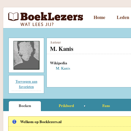
Home
Leden
Auteur
M. Kanis
Wikipedia
M. Kanis
Toevoegen aan
favorieten
Boeken
Prikbord
Fans
Welkom op Boeklezers.nl