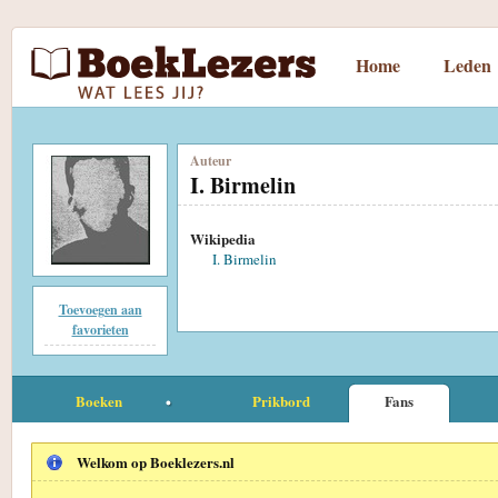
Home
Leden
Auteur
I. Birmelin
Wikipedia
I. Birmelin
Toevoegen aan
favorieten
Boeken
Prikbord
Fans
Welkom op Boeklezers.nl