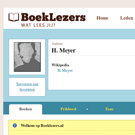
Home
Leden
Auteur
H. Meyer
Wikipedia
H. Meyer
Toevoegen aan
favorieten
Boeken
Prikbord
Fans
Welkom op Boeklezers.nl