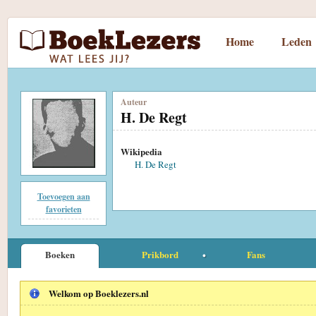
Home
Leden
Auteur
H. De Regt
Wikipedia
H. De Regt
Toevoegen aan
favorieten
Boeken
Prikbord
Fans
Welkom op Boeklezers.nl