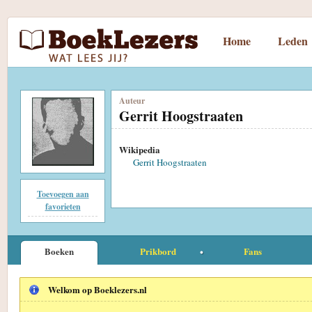
Home
Leden
Auteur
Gerrit Hoogstraaten
Wikipedia
Gerrit Hoogstraaten
Toevoegen aan
favorieten
Boeken
Prikbord
Fans
Welkom op Boeklezers.nl