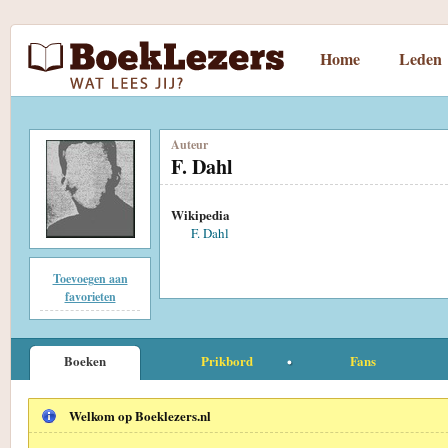
Home
Leden
Auteur
F. Dahl
Wikipedia
F. Dahl
Toevoegen aan
favorieten
Boeken
Prikbord
Fans
Welkom op Boeklezers.nl