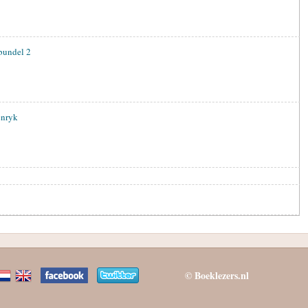
bundel 2
enryk
© Boeklezers.nl