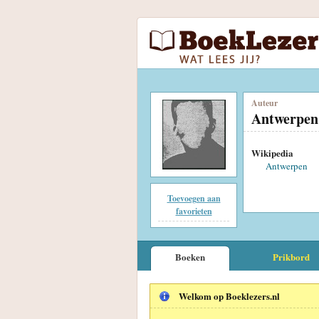
Auteur
Antwerpen
Wikipedia
Antwerpen
Toevoegen aan
favorieten
Boeken
Prikbord
Welkom op Boeklezers.nl