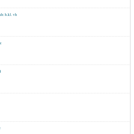
r. h.kl. vh
z
4
r