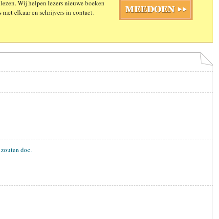
 lezen. Wij helpen lezers nieuwe boeken
 met elkaar en schrijvers in contact.
 zouten doc.