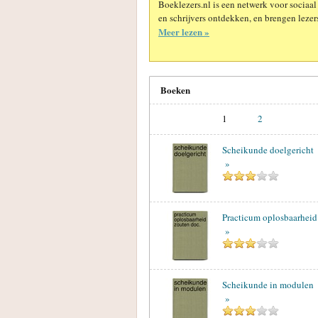
Boeklezers.nl is een netwerk voor sociaal
en schrijvers ontdekken, en brengen lezers
Meer lezen »
Boeken
1
2
Scheikunde doelgericht
»
Practicum oplosbaarheid
»
Scheikunde in modulen
»