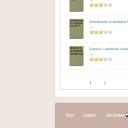
Scheikunde in modulen 
»
Lannoo s autoboek oost
»
1
2
Over
Contact
Alle boeken