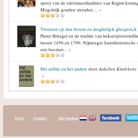
spoor van de edelsmeedtradities van Rajput konin
Mogolrijk gouden sieraden ...
»
Vrouwen op den besem en derghelijck ghespoock
Pieter Bruegel en de traditie van hekserijvoorstel
tussen 1450 en 1700. Nijmeegse kunsthistorische st
een fasciner...
»
Het zelfde en het andere
door
Ankelien Kindekens 
»
Over
Contact
Alle boeken