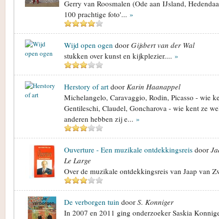
Gerry van Roosmalen (Ode aan IJsland, Hedendaa
100 prachtige foto'...
»
Wijd open ogen
door
Gijsbert van der Wal
stukken over kunst en kijkplezier....
»
Herstory of art
door
Karin Haanappel
Michelangelo, Caravaggio, Rodin, Picasso - wie ke
Gentileschi, Claudel, Goncharova - wie kent ze w
anderen hebben zij e...
»
Ouverture - Een muzikale ontdekkingsreis
door
Ja
Le Large
Over de muzikale ontdekkingsreis van Jaap van 
De verborgen tuin
door
S. Konniger
In 2007 en 2011 ging onderzoeker Saskia Konniger