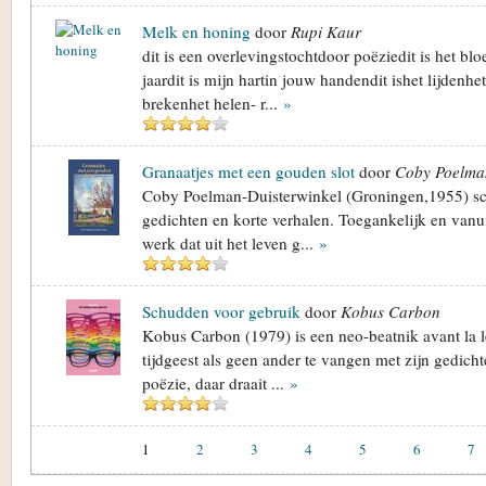
Melk en honing
door
Rupi Kaur
dit is een overlevingstochtdoor poëziedit is het b
jaardit is mijn hartin jouw handendit ishet lijdenhe
brekenhet helen- r...
»
Granaatjes met een gouden slot
door
Coby Poelman
Coby Poelman-Duisterwinkel (Groningen,1955) sch
gedichten en korte verhalen. Toegankelijk en vanui
werk dat uit het leven g...
»
Schudden voor gebruik
door
Kobus Carbon
Kobus Carbon (1979) is een neo-beatnik avant la l
tijdgeest als geen ander te vangen met zijn gedicht
poëzie, daar draait ...
»
1
2
3
4
5
6
7