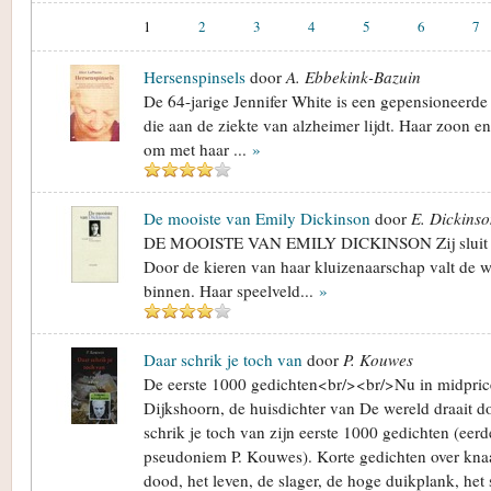
1
2
3
4
5
6
7
Hersenspinsels
door
A. Ebbekink-Bazuin
De 64-jarige Jennifer White is een gepensioneerde
die aan de ziekte van alzheimer lijdt. Haar zoon e
om met haar ...
»
De mooiste van Emily Dickinson
door
E. Dickins
DE MOOISTE VAN EMILY DICKINSON Zij sluit zic
Door de kieren van haar kluizenaarschap valt de w
binnen. Haar speelveld...
»
Daar schrik je toch van
door
P. Kouwes
De eerste 1000 gedichten<br/><br/>Nu in midpri
Dijkshoorn, de huisdichter van De wereld draait do
schrik je toch van zijn eerste 1000 gedichten (eer
pseudoniem P. Kouwes). Korte gedichten over knaa
dood, het leven, de slager, de hoge duikplank, het 