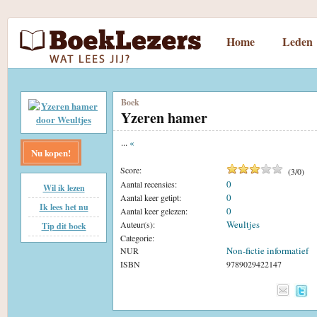
Home
Leden
Boek
Yzeren hamer
...
«
Nu kopen!
Score:
(
3
/
0
)
0
Aantal recensies:
Wil ik lezen
0
Aantal keer getipt:
Ik lees het nu
0
Aantal keer gelezen:
Weultjes
Auteur(s):
Tip dit boek
Categorie:
Non-fictie informatief
NUR
ISBN
9789029422147