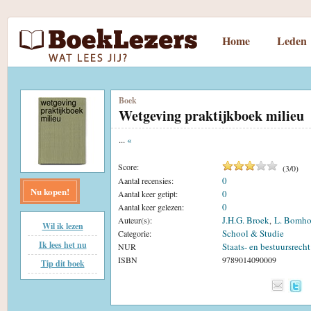
Home
Leden
Boek
Wetgeving praktijkboek milieu
...
«
Score:
(
3
/
0
)
0
Aantal recensies:
Nu kopen!
0
Aantal keer getipt:
0
Aantal keer gelezen:
J.H.G. Broek
L. Bomho
Auteur(s):
,
Wil ik lezen
School & Studie
Categorie:
Ik lees het nu
Staats- en bestuursrecht
NUR
ISBN
9789014090009
Tip dit boek