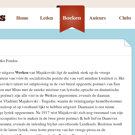
Home
Leden
Auteurs
Clubs
rko Fondse
Werken
e uitgave
van Majakovski ligt de nadruk sterk op de vroege
teur van vóór de socialistische poëzie die van veel mindere kwaliteit is. Het
ovski's talent tot ontplooiing in de vier breed opgezette poëma's van Een
 en met Mens met de unieke mixtuur van lyrische, epische en dramatische
 poëma's zijn alle vier in de Werken opgenomen, evenals de daaraan
st Vladímir Majakovski - Tragedie, waarin de twintigjarige hemelbestormer
vensloop al op voorhand lijkt te hebben uitgezet. Daarnaast is een ruime
ege lyriek opgenomen. Na 1917 wist Majakovski zich nog tweemaal van zijn
eoccupaties los te maken in de twee grote poëma's Ik heb lief en Daarover.
nomen, evenals de inleiding bij het onvoltooide Luidkeels. Besloten wordt
uit de latere lyriek, twee korte proeven van het vroege proza en de