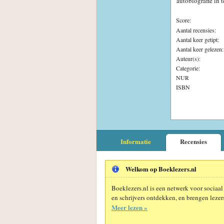
autobiografie in 
Score:
Aantal recensies:
Aantal keer getipt:
Aantal keer gelezen:
Auteur(s):
Categorie:
NUR
ISBN
Informatie
Recensies
Welkom op Boeklezers.nl
Boeklezers.nl is een netwerk voor sociaal
en schrijvers ontdekken, en brengen lezers
Meer lezen »