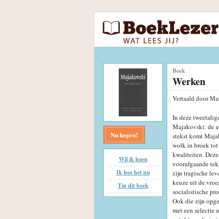
Boek
Werken
Vertaald door Ma
In deze tweetalig
Majakovski: de au
Nu kopen!
stekst komt Majak
wolk in broek tot
kwaliteiten. Deze
Wil ik lezen
voorafgaande tek
Ik lees het nu
zijn tragische le
keuze uit de vro
Tip dit boek
socialistische pr
Ook die zijn opge
met een selectie 