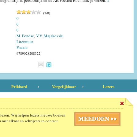
telegramstijl Ik persoonlijk en de Ars Poëtica Hoe maak je verzen.
«
(
3
/
0
)
0
0
0
M. Fondse
V.V. Majakovski
,
Literatuur
Poezie
9789028208322
Prikbord
Vergelijkbaar
Lezers
 lezen. Wij helpen lezers nieuwe boeken
 met elkaar en schrijvers in contact.