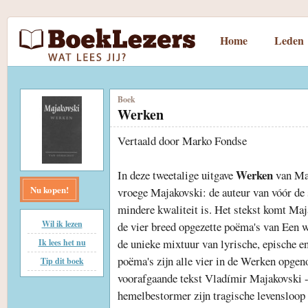
Home
Leden
Boek
Werken
Vertaald door Marko Fondse
Werken
In deze tweetalige uitgave
van Maj
Nu kopen!
vroege Majakovski: de auteur van vóór de s
mindere kwaliteit is. Het stekst komt Maja
Wil ik lezen
de vier breed opgezette poëma's van Een 
de unieke mixtuur van lyrische, epische e
Ik lees het nu
poëma's zijn alle vier in de Werken opgen
Tip dit boek
voorafgaande tekst Vladímir Majakovski -
hemelbestormer zijn tragische levensloop 