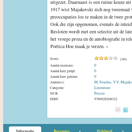
uitgezet. Daarnaast is een ruime keuze ui
1917 wist Majakovski zich nog tweemaal v
preoccupaties los te maken in de twee grot
Ook die zijn opgenomen, evenals de inleid
Besloten wordt met een selectie uit de lat
het vroege proza en de autobiografie in te
Poëtica Hoe maak je verzen.
«
Score:
(
3
/
0
)
0
Aantal recensies:
0
Aantal keer getipt:
0
Aantal keer gelezen:
M. Fondse
V.V. Majak
Auteur(s):
,
Literatuur
Categorie:
Poezie
NUR
ISBN
9789028208322
Informatie
Recensies
Prikbord