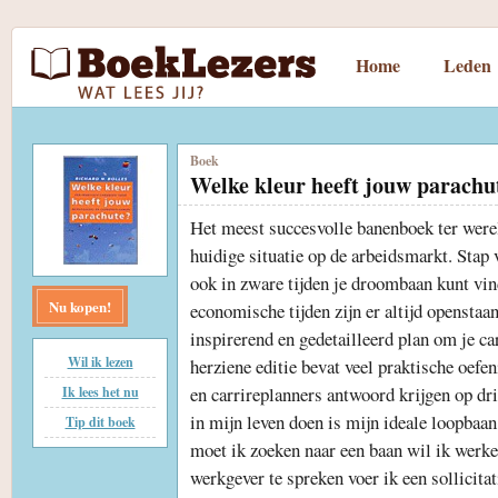
Home
Leden
Boek
Welke kleur heeft jouw parachu
Het meest succesvolle banenboek ter werel
huidige situatie op de arbeidsmarkt. Stap v
ook in zware tijden je droombaan kunt vin
Nu kopen!
economische tijden zijn er altijd openstaa
inspirerend en gedetailleerd plan om je car
Wil ik lezen
herziene editie bevat veel praktische oef
en carrireplanners antwoord krijgen op dri
Ik lees het nu
in mijn leven doen is mijn ideale loopba
Tip dit boek
moet ik zoeken naar een baan wil ik werke
werkgever te spreken voer ik een sollicita