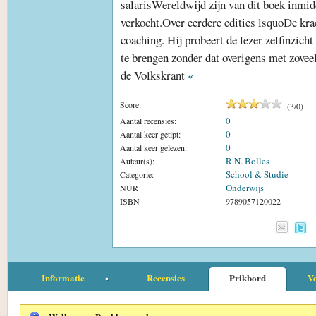
salarisWereldwijd zijn van dit boek inmid
verkocht.Over eerdere edities lsquoDe krac
coaching. Hij probeert de lezer zelfinzicht
te brengen zonder dat overigens met zove
de Volkskrant
«
Score:
(
3
/
0
)
0
Aantal recensies:
0
Aantal keer getipt:
0
Aantal keer gelezen:
R.N. Bolles
Auteur(s):
School & Studie
Categorie:
Onderwijs
NUR
ISBN
9789057120022
Informatie
Recensies
Prikbord
Ve