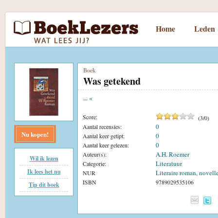
Home
Leden
Boek
Was getekend
...
«
Score:
(
3
/
0
)
0
Aantal recensies:
Nu kopen!
0
Aantal keer getipt:
0
Aantal keer gelezen:
A.H. Roemer
Auteur(s):
Wil ik lezen
Literatuur
Categorie:
Ik lees het nu
Literaire roman, novell
NUR
ISBN
9789029535106
Tip dit boek