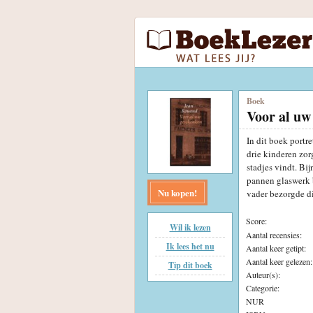
Boek
Voor al uw
In dit boek portr
drie kinderen zo
stadjes vindt. Bi
pannen glaswerk 
Nu kopen!
vader bezorgde di
Score:
Wil ik lezen
Aantal recensies:
Ik lees het nu
Aantal keer getipt:
Aantal keer gelezen:
Tip dit boek
Auteur(s):
Categorie:
NUR