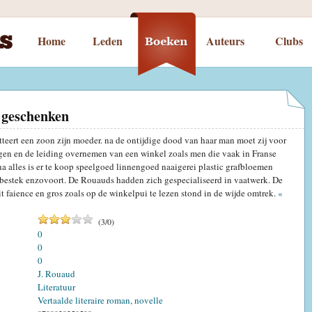
Home
Leden
Auteurs
Clubs
 geschenken
etteert een zoon zijn moeder. na de ontijdige dood van haar man moet zij voor
rgen en de leiding overnemen van een winkel zoals men die vaak in Franse
jna alles is er te koop speelgoed linnengoed naaigerei plastic grafbloemen
bestek enzovoort. De Rouauds hadden zich gespecialiseerd in vaatwerk. De
t faience en gros zoals op de winkelpui te lezen stond in de wijde omtrek.
«
(
3
/
0
)
0
0
0
J. Rouaud
Literatuur
Vertaalde literaire roman, novelle