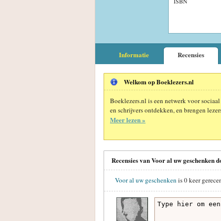
ISBN
Informatie
Recensies
Welkom op Boeklezers.nl
Boeklezers.nl is een netwerk voor sociaal
en schrijvers ontdekken, en brengen lezers
Meer lezen »
Recensies van Voor al uw geschenken d
Voor al uw geschenken
is
0
keer gerece