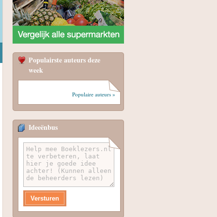
Populairste auteurs deze
week
Populaire auteurs »
Ideeënbus