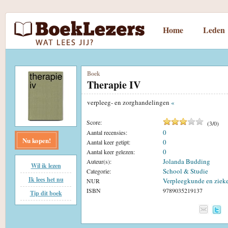
Home
Leden
Boek
Therapie IV
verpleeg- en zorghandelingen
«
Score:
(
3
/
0
)
0
Aantal recensies:
Nu kopen!
0
Aantal keer getipt:
0
Aantal keer gelezen:
Jolanda Budding
Auteur(s):
Wil ik lezen
School & Studie
Categorie:
Ik lees het nu
Verpleegkunde en ziek
NUR
ISBN
9789035219137
Tip dit boek