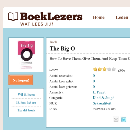
Home
Leden
Boek
The Big O
How To Have Them, Give Them, And Keep Them
Score:
(
3
/
0
)
0
Aantal recensies:
Nu kopen!
0
Aantal keer getipt:
0
Aantal keer gelezen:
L. Paget
Auteur(s):
Wil ik lezen
Kind & Jeugd
Categorie:
Ik lees het nu
Seksualiteit
NUR
ISBN
9789044307306
Tip dit boek