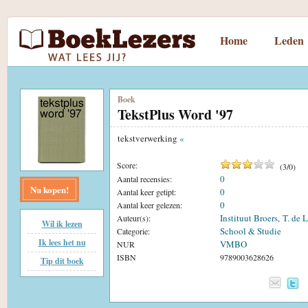
Home
Leden
Boek
TekstPlus Word '97
tekstverwerking
«
Score:
(
3
/
0
)
0
Aantal recensies:
Nu kopen!
0
Aantal keer getipt:
0
Aantal keer gelezen:
Instituut Broers
T. de 
Auteur(s):
,
Wil ik lezen
School & Studie
Categorie:
Ik lees het nu
VMBO
NUR
ISBN
9789003628626
Tip dit boek