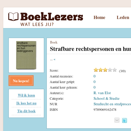
Home
Leden
Boek
Strafbare rechtspersonen en hun
...
«
Score:
(
3
/
0
)
0
Aantal recensies:
Nu kopen!
0
Aantal keer getipt:
0
Aantal keer gelezen:
R. van Elst
Auteur(s):
Wil ik lezen
School & Studie
Categorie:
Ik lees het nu
Strafrecht en strafproce
NUR
ISBN
9789069162478
Tip dit boek