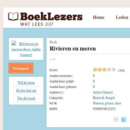
Home
Leden
Boek
Rivieren en meren
...
«
Nu kopen!
Score:
(
3
/
0
)
0
Aantal recensies:
0
Aantal keer getipt:
Wil ik lezen
0
Aantal keer gelezen:
Ik lees het nu
Anita Ganeri
Auteur(s):
Kind & Jeugd
Categorie:
Tip dit boek
Natuur, plant, dier
NUR
ISBN
9789054833253